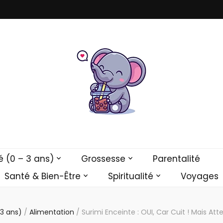
ge
 (0 – 3 ans)
Grossesse
Parentalité
Santé & Bien-Être
Spiritualité
Voyages
 3 ans)
/
Alimentation
/
Surimi Enceinte : OUI, Car Cuit ! Mais Atte