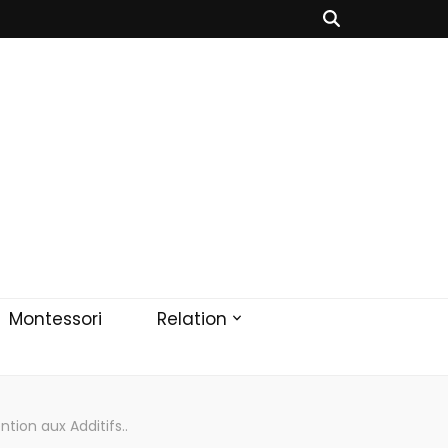
Montessori
Relation
ntion aux Additifs..