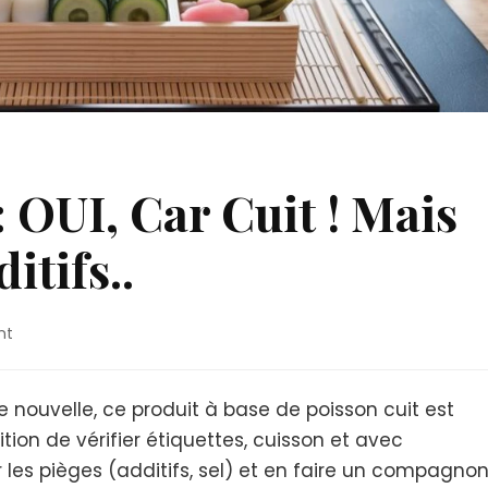
 OUI, Car Cuit ! Mais
itifs..
on
nt
Surimi
Enceinte
:
 nouvelle, ce produit à base de poisson cuit est
OUI,
ion de vérifier étiquettes, cuisson et avec
Car
es pièges (additifs, sel) et en faire un compagno
Cuit