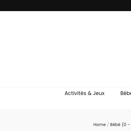
Milk Tea Time
Blog Bébé, Parents, Mode, Santé, Spiritualité & Voya
Activités & Jeux
Bébé
Home
/
Bébé (0 -