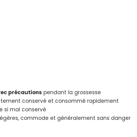
!
Mais
Attention
aux
Additifs..
vec précautions
pendant la grossesse
correctement conservé et consommé rapidement
se si mal conservé
s légères, commode et généralement sans danger