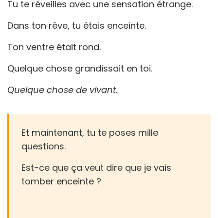
Ence
Tu te réveilles avec une sensation étrange.
:
Le
Dans ton rêve, tu étais enceinte.
Sym
De
Ton ventre était rond.
Votr
Nouv
Quelque chose grandissait en toi.
Créa
Quelque chose de vivant.
Et maintenant, tu te poses mille
questions.
Est-ce que ça veut dire que je vais
tomber enceinte ?