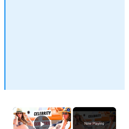
×
Now Playing