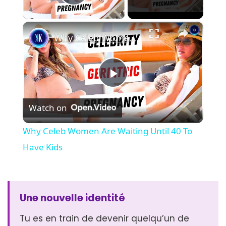
Play Video
×
Why Celeb Women Are Waiting Until 40 To Have Kids
Play
Watch on
Video
Why Celeb Women Are Waiting Until 40 To
Have Kids
Une nouvelle identité
Tu es en train de devenir quelqu’un de