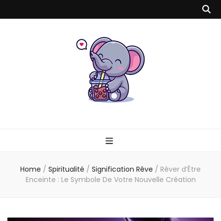
Milk Tea Time
Blog Bébé, Parents, Mode, Santé, Spiritualité & Voyage
Home
/
Spiritualité
/
Signification Rêve
/
Rêver d’Être
Enceinte : Le Symbole De Votre Nouvelle Création