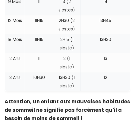
9 Mois
11
3 (2
14
siestes)
12 Mois
11H15
2H30 (2
13H45
siestes)
18 Mois
11H15
2H15 (1
13H30
sieste)
2 Ans
11
2 (1
13
sieste)
3 Ans
10H30
13H30 (1
12
sieste)
Attention, un enfant aux mauvaises habitudes
de sommeil ne signifie pas forcément qu’il a
besoin de moins de sommeil !