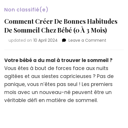
Non classifié(e)
Comment Créer De Bonnes Habitudes
De Sommeil Chez Bébé (0 À 3 Mois)
on
updated on
10 April 2024
Leave a Comment
Comment
Créer
De
Votre bébé a du mal à trouver le sommeil ?
Bonnes
Vous êtes à bout de forces face aux nuits
Habitudes
agitées et aux siestes capricieuses ? Pas de
De
Sommeil
panique, vous n’êtes pas seul ! Les premiers
Chez
mois avec un nouveau-né peuvent être un
Bébé
véritable défi en matière de sommeil.
(0
À
3
Mois)