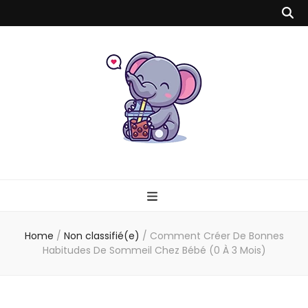
Milk Tea Time
Blog Bébé, Parents, Mode, Santé, Spiritualité & Voyage
Home
/
Non classifié(e)
/
Comment Créer De Bonnes
Habitudes De Sommeil Chez Bébé (0 À 3 Mois)