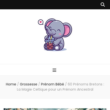
Milk Tea Time
Blog Bébé, Parents, Mode, Santé, Spiritualité & Voyage
Home
/
Grossesse
/
Prénom Bébé
/
60 Prénoms Bretons :
La Magie Celtique pour un Prénom Ancestral