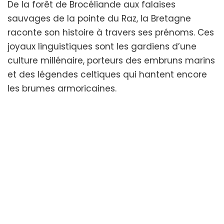
Bretons
De la forêt de Brocéliande aux falaises
:
sauvages de la pointe du Raz, la Bretagne
La
raconte son histoire à travers ses prénoms. Ces
Magie
Celtique
joyaux linguistiques sont les gardiens d’une
pour
culture millénaire, porteurs des embruns marins
un
et des légendes celtiques qui hantent encore
Prénom
Ancestral
les brumes armoricaines.