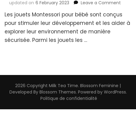
on
updated on
6 February 2023
Leave a Comment
Balle
Les jouets Montessori pour bébé sont conçus
De
Préhen
pour stimuler leur développement et les aider à
Bébé
explorer leur environnement de manière
:
sécurisée. Parmi les jouets les …
Comm
Choisir
La
Meilleu
Pour
Votre
Enfant
?
2026 Copyright
Milk Tea Time
.
Blossom Feminine |
Developed By
Blossom Themes
. Powered by
WordPress
.
Politique de confidentialité