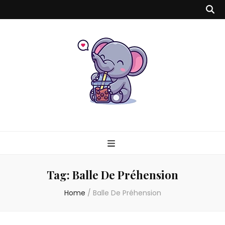
Milk Tea Time
Blog Bébé, Parents, Mode, Santé, Spiritualité & Voyage
Tag:
Balle De Préhension
Home
/
Balle De Préhension